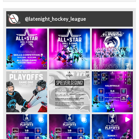
@
latenight_hockey_league