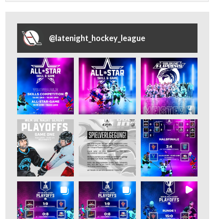
@
latenight_hockey_league