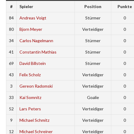
#
Spieler
Position
Punkte
84
Andreas Voigt
Stürmer
0
80
Bjorn Meyer
Verteidiger
0
34
Carlos Nagelmann
Stürmer
0
41
Constantin Mathias
Stürmer
0
69
David Billstein
Stürmer
0
43
Felix Scholz
Verteidiger
0
3
Gereon Radomski
Verteidiger
0
33
Kai Somnitz
Goalie
0
52
Lars Peters
Verteidiger
0
9
Michael Schmitz
Verteidiger
0
12
Michael Schreiner
Verteidiger
0