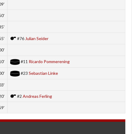
09'
50'
35'
55'
#76
Julian Seider
00'
10'
#11
Ricardo Pommerening
00'
#23
Sebastian Linke
03'
20'
#2
Andreas Ferling
59'