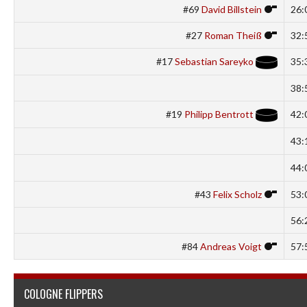
#69
David Billstein
26:
#27
Roman Theiß
32:
#17
Sebastian Sareyko
35:
38:
#19
Philipp Bentrott
42:
43:
44:
#43
Felix Scholz
53:
56:
#84
Andreas Voigt
57:
COLOGNE FLIPPERS