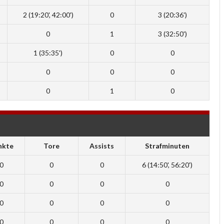
2 (19:20', 42:00')
0
3 (20:36')
0
1
3 (32:50')
1 (35:35')
0
0
0
0
0
0
1
0
nkte
Tore
Assists
Strafminuten
0
0
0
6 (14:50', 56:20')
0
0
0
0
0
0
0
0
0
0
0
0