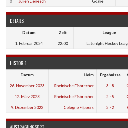
0
Julien Lienesch
Goalie
DETAILS
Datum
Zeit
League
1. Februar 2024
22:00
Latenight Hockey Lea
HISTORIE
Datum
Heim
Ergebnisse
26. November 2023
Rheinische Eisbrecher
3 - 8
12. März 2023
Rheinische Eisbrecher
2 - 5
9. Dezember 2022
Cologne Flippers
3 - 2
AUSTRAGUNGSORT