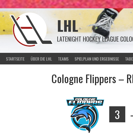
Springe
zum
Inhalt
LHL
LATENIGHT HOCKEY LEAGUE COLO
STARTSEITE
ÜBER DIE LHL
TEAMS
SPIELPLAN UND ERGEBNISSE
TABE
Cologne Flippers – R
3