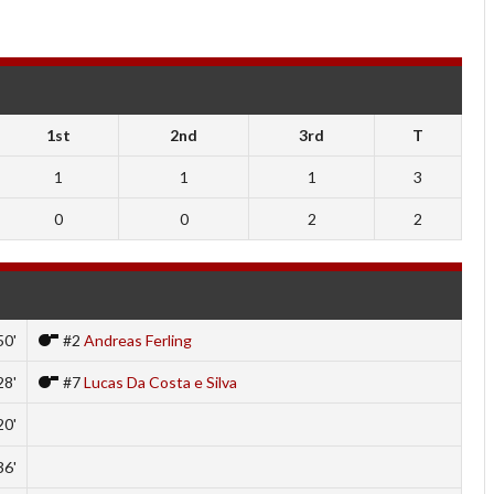
1st
2nd
3rd
T
1
1
1
3
0
0
2
2
50'
#2
Andreas Ferling
28'
#7
Lucas Da Costa e Silva
20'
36'