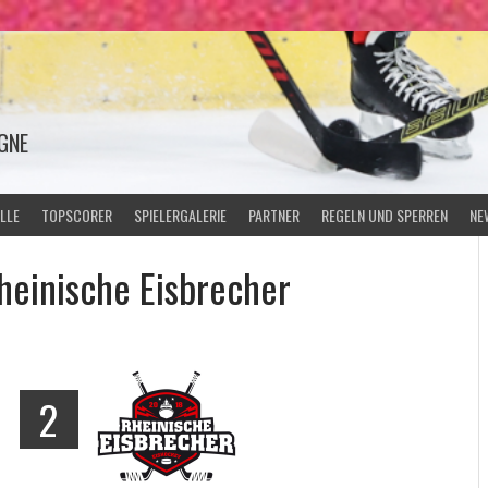
GNE
LLE
TOPSCORER
SPIELERGALERIE
PARTNER
REGELN UND SPERREN
NE
heinische Eisbrecher
-
2