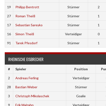
19
Philipp Bentrott
Stürmer
2
27
Roman Theiß
Stürmer
1
17
Sebastian Sareyko
Stürmer
1
16
Simon Theiß
Verteidiger
0
91
Tarek Pfesdorf
Stürmer
1
RHEINISCHE EISBRECHER
#
Spieler
Position
Pu
2
Andreas Ferling
Verteidiger
28
Bastian Weber
Stürmer
3
Christoph Mikolaschek
Goalie
9
Erik Malzahn
Verteidiger