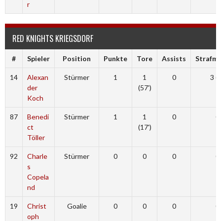
r
RED KNIGHTS KRIEGSDORF
#
Spieler
Position
Punkte
Tore
Assists
Strafmi
14
Alexan
Stürmer
1
1
0
3 (8
der
(57')
Koch
87
Benedi
Stürmer
1
1
0
0
ct
(17')
Töller
92
Charle
Stürmer
0
0
0
0
s
Copela
nd
19
Christ
Goalie
0
0
0
0
oph