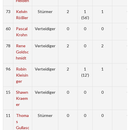
Heiden
73
Kelvin
Stürmer
2
1
1
0
Rößler
(56')
60
Pascal
Verteidiger
0
0
0
0
Krohn
78
Rene
Verteidiger
2
0
2
0
Goldsc
hmidt
96
Robin
Verteidiger
2
1
1
0
Kleisin
(12')
ger
15
Shawn
Verteidiger
0
0
0
0
Kraem
er
11
Thoma
Stürmer
0
0
0
0
s
Gullasc