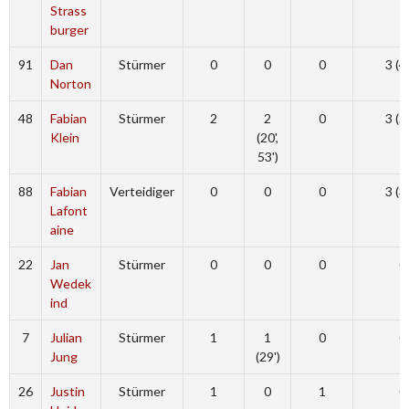
Strass
burger
91
Dan
Stürmer
0
0
0
3 (4
Norton
48
Fabian
Stürmer
2
2
0
3 (2
Klein
(20',
53')
88
Fabian
Verteidiger
0
0
0
3 (3
Lafont
aine
22
Jan
Stürmer
0
0
0
0
Wedek
ind
7
Julian
Stürmer
1
1
0
0
Jung
(29')
26
Justin
Stürmer
1
0
1
0