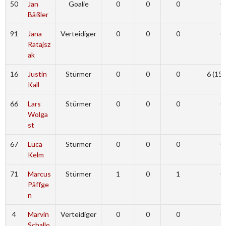
50
Jan
Goalie
0
0
0
0
Bäßler
91
Jana
Verteidiger
0
0
0
0
Ratajsz
ak
16
Justin
Stürmer
0
0
0
6 (15',
Kall
66
Lars
Stürmer
0
0
0
0
Wolga
st
67
Luca
Stürmer
0
0
0
0
Kelm
71
Marcus
Stürmer
1
0
1
0
Päffge
n
4
Marvin
Verteidiger
0
0
0
0
Schallo