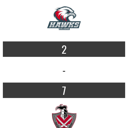
2
-
7