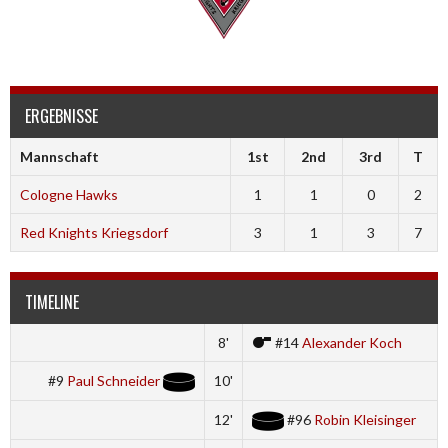
ERGEBNISSE
Mannschaft
1st
2nd
3rd
T
Cologne Hawks
1
1
0
2
Red Knights Kriegsdorf
3
1
3
7
TIMELINE
8'
#14
Alexander Koch
#9
Paul Schneider
10'
12'
#96
Robin Kleisinger