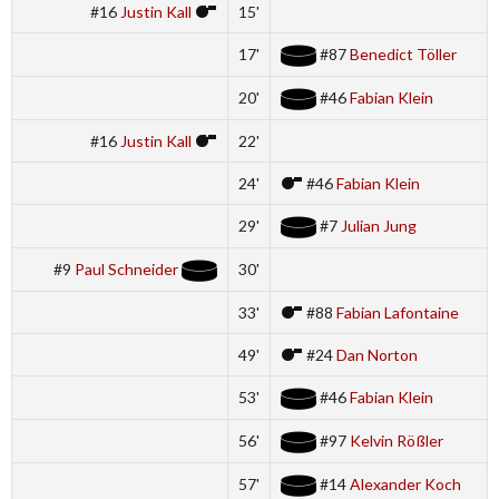
#16
Justin Kall
15'
17'
#87
Benedict Töller
20'
#46
Fabian Klein
#16
Justin Kall
22'
24'
#46
Fabian Klein
29'
#7
Julian Jung
#9
Paul Schneider
30'
33'
#88
Fabian Lafontaine
49'
#24
Dan Norton
53'
#46
Fabian Klein
56'
#97
Kelvin Rößler
57'
#14
Alexander Koch