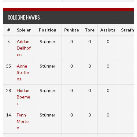
COLOGNE HAWKS
#
Spieler
Position
Punkte
Tore
Assists
Strafmi
5
Adrian
Stürmer
0
0
0
0
Dellhof
en
55
Anne
Stürmer
0
0
0
0
Steffe
ns
28
Florian
Stürmer
0
0
0
0
Boeme
r
14
Fynn
Stürmer
0
0
0
0
Merte
n