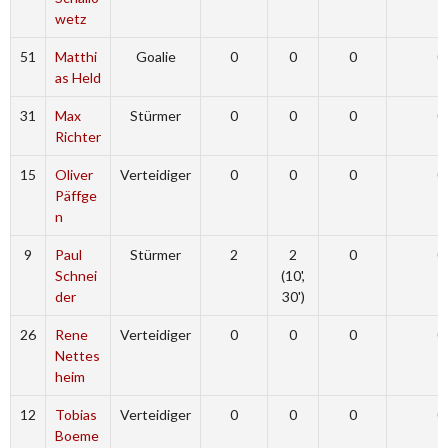
wetz
51
Matthi
Goalie
0
0
0
0
as Held
31
Max
Stürmer
0
0
0
0
Richter
15
Oliver
Verteidiger
0
0
0
0
Päffge
n
9
Paul
Stürmer
2
2
0
0
Schnei
(10',
der
30')
26
Rene
Verteidiger
0
0
0
0
Nettes
heim
12
Tobias
Verteidiger
0
0
0
0
Boeme