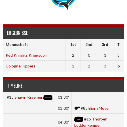
ERGEBNISSE
Mannschaft
1st
2nd
3rd
T
Red Knights Kriegsdorf
2
0
1
3
Cologne Flippers
1
2
3
6
TIMELINE
#15
Shawn Kraemer
01:30'
03:00'
#85
Bjorn Meyer
#15
Thorben
04:00'
Loddenkemper