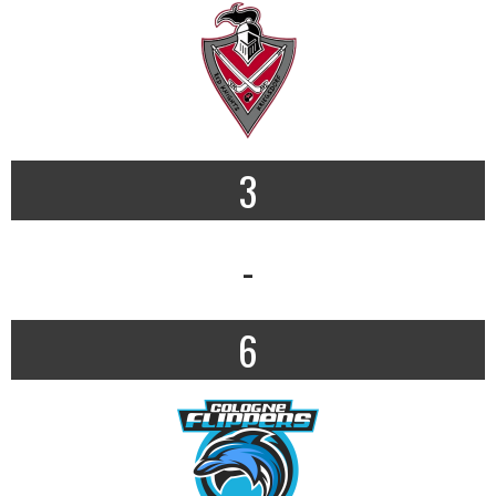
3
-
6