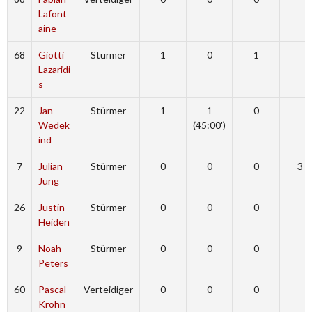
Lafont
aine
68
Giotti
Stürmer
1
0
1
Lazaridi
s
22
Jan
Stürmer
1
1
0
Wedek
(45:00')
ind
7
Julian
Stürmer
0
0
0
3 (
Jung
26
Justin
Stürmer
0
0
0
Heiden
9
Noah
Stürmer
0
0
0
Peters
60
Pascal
Verteidiger
0
0
0
Krohn