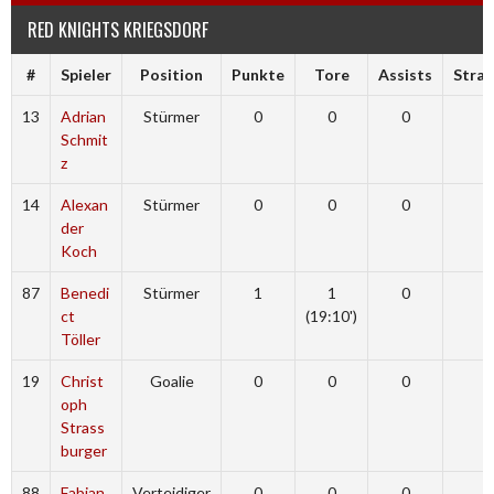
RED KNIGHTS KRIEGSDORF
#
Spieler
Position
Punkte
Tore
Assists
Stra
13
Adrian
Stürmer
0
0
0
Schmit
z
14
Alexan
Stürmer
0
0
0
der
Koch
87
Benedi
Stürmer
1
1
0
ct
(19:10')
Töller
19
Christ
Goalie
0
0
0
oph
Strass
burger
88
Fabian
Verteidiger
0
0
0