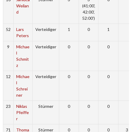
Weilan
(41:00',
d
42:00',
52:00')
52
Lars
Verteidiger
1
0
1
Peters
9
Michae
Verteidiger
0
0
0
l
Schmit
z
12
Michae
Verteidiger
0
0
0
l
Schrei
ner
23
Niklas
Stürmer
0
0
0
Pfeiffe
r
71
Thoma
Stürmer
0
0
0
3 (