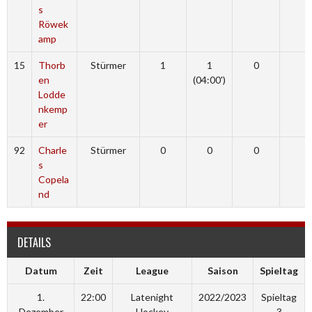
s
Röwek
amp
15
Thorb
Stürmer
1
1
0
en
(04:00')
Lodde
nkemp
er
92
Charle
Stürmer
0
0
0
s
Copela
nd
DETAILS
Datum
Zeit
League
Saison
Spieltag
1.
22:00
Latenight
2022/2023
Spieltag
Dezember
Hockey
3