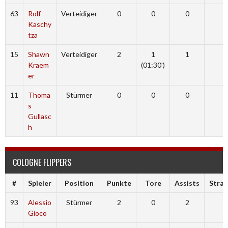
63
Rolf
Verteidiger
0
0
0
Kaschy
tza
15
Shawn
Verteidiger
2
1
1
Kraem
(01:30')
er
11
Thoma
Stürmer
0
0
0
s
Gullasc
h
COLOGNE FLIPPERS
#
Spieler
Position
Punkte
Tore
Assists
Stra
93
Alessio
Stürmer
2
0
2
Gioco