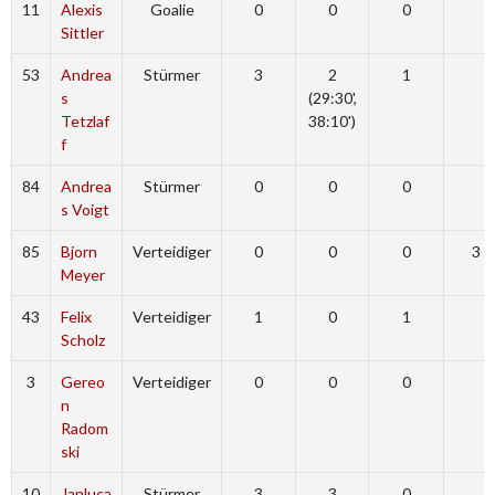
11
Alexis
Goalie
0
0
0
Sittler
53
Andrea
Stürmer
3
2
1
s
(29:30',
Tetzlaf
38:10')
f
84
Andrea
Stürmer
0
0
0
s Voigt
85
Bjorn
Verteidiger
0
0
0
3 (
Meyer
43
Felix
Verteidiger
1
0
1
Scholz
3
Gereo
Verteidiger
0
0
0
n
Radom
ski
10
Janluca
Stürmer
3
3
0