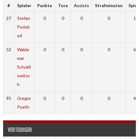
#
Spieler
Punkte
Tore
Assists
Strafminuten
Spiel
27
Stefan
0
0
0
0
1
Podob
ed
52
Walde
0
0
0
0
6
mar
Schukil
owitsc
h
95
Gregor
0
0
0
0
4
Poeth
VERTEIDIGER