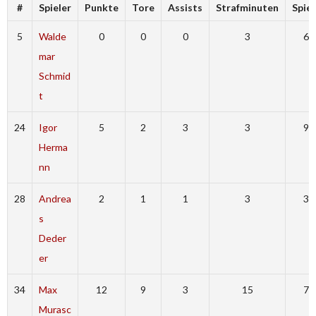
#
Spieler
Punkte
Tore
Assists
Strafminuten
Spiel
5
Walde
0
0
0
3
6
mar
Schmid
t
24
Igor
5
2
3
3
9
Herma
nn
28
Andrea
2
1
1
3
3
s
Deder
er
34
Max
12
9
3
15
7
Murasc