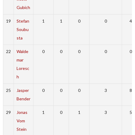
Gubich
19
Stefan
1
1
0
0
4
Soubu
sta
22
Walde
0
0
0
0
0
mar
Loresc
h
25
Jasper
0
0
0
3
8
Bender
29
Jonas
1
0
1
3
5
Vom
Stein