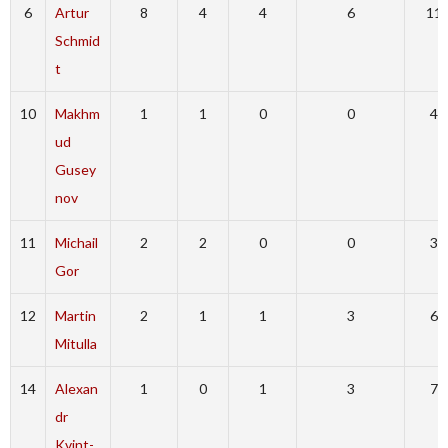
6
Artur
8
4
4
6
11
Schmid
t
10
Makhm
1
1
0
0
4
ud
Gusey
nov
11
Michail
2
2
0
0
3
Gor
12
Martin
2
1
1
3
6
Mitulla
14
Alexan
1
0
1
3
7
dr
Kvint-