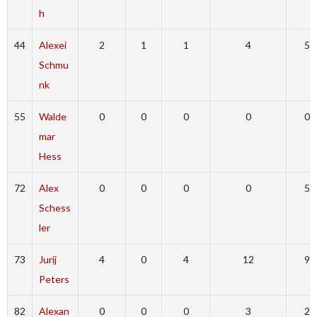
h
44
Alexei
2
1
1
4
5
Schmu
nk
55
Walde
0
0
0
0
0
mar
Hess
72
Alex
0
0
0
0
5
Schess
ler
73
Jurij
4
0
4
12
9
Peters
82
Alexan
0
0
0
3
2