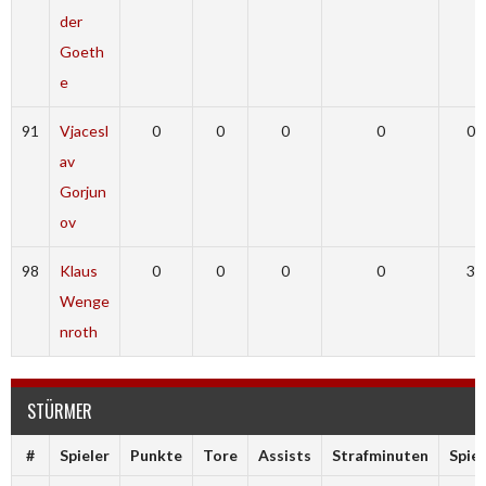
der
Goeth
e
91
Vjacesl
0
0
0
0
0
av
Gorjun
ov
98
Klaus
0
0
0
0
3
Wenge
nroth
STÜRMER
#
Spieler
Punkte
Tore
Assists
Strafminuten
Spiel