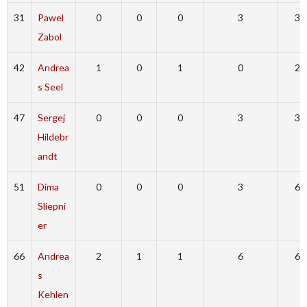
31
Pawel
0
0
0
3
3
Zabol
42
Andrea
1
0
1
0
2
s Seel
47
Sergej
0
0
0
3
3
Hildebr
andt
51
Dima
0
0
0
3
6
Sliepni
er
66
Andrea
2
1
1
6
6
s
Kehlen