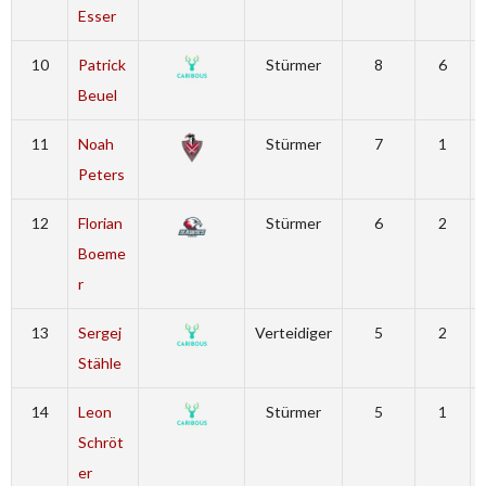
Esser
10
Patrick
Stürmer
8
6
Beuel
11
Noah
Stürmer
7
1
Peters
12
Florian
Stürmer
6
2
Boeme
r
13
Sergej
Verteidiger
5
2
Stähle
14
Leon
Stürmer
5
1
Schröt
er