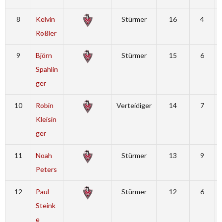
8
Kelvin
Stürmer
16
4
Rößler
9
Björn
Stürmer
15
6
Spahlin
ger
10
Robin
Verteidiger
14
7
Kleisin
ger
11
Noah
Stürmer
13
9
Peters
12
Paul
Stürmer
12
6
Steink
e