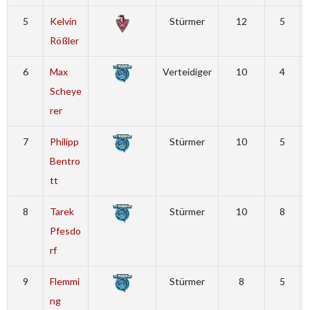
5
Kelvin
Stürmer
12
5
Rößler
6
Max
Verteidiger
10
4
Scheye
rer
7
Philipp
Stürmer
10
5
Bentro
tt
8
Tarek
Stürmer
10
8
Pfesdo
rf
9
Flemmi
Stürmer
8
5
ng