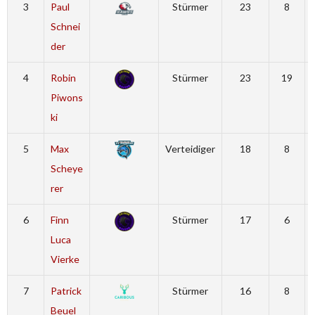
3
Paul
Stürmer
23
8
Schnei
der
4
Robin
Stürmer
23
19
Piwons
ki
5
Max
Verteidiger
18
8
Scheye
rer
6
Finn
Stürmer
17
6
Luca
Vierke
7
Patrick
Stürmer
16
8
Beuel