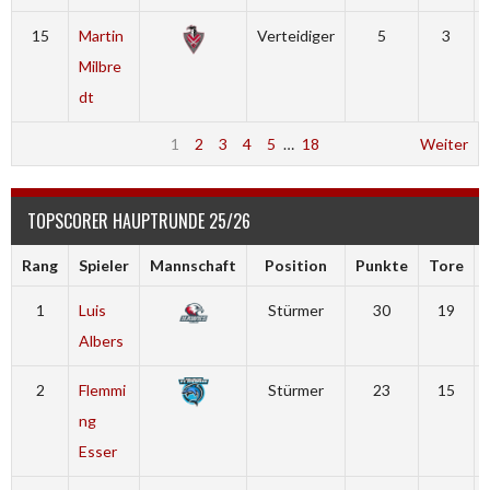
15
Martin
Verteidiger
5
3
Milbre
dt
1
2
3
4
5
…
18
Weiter
TOPSCORER HAUPTRUNDE 25/26
Rang
Spieler
Mannschaft
Position
Punkte
Tore
1
Luis
Stürmer
30
19
Albers
2
Flemmi
Stürmer
23
15
ng
Esser