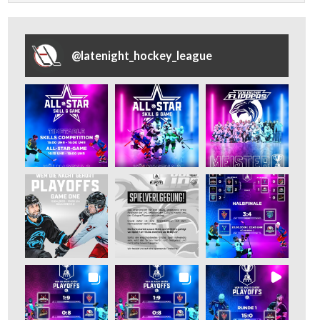
@
latenight_hockey_league