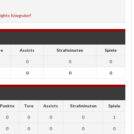
ights Kriegsdorf
re
Assists
Strafminuten
Spiele
0
0
0
0
0
0
Punkte
Tore
Assists
Strafminuten
Spiele
0
0
0
0
1
0
0
0
0
0