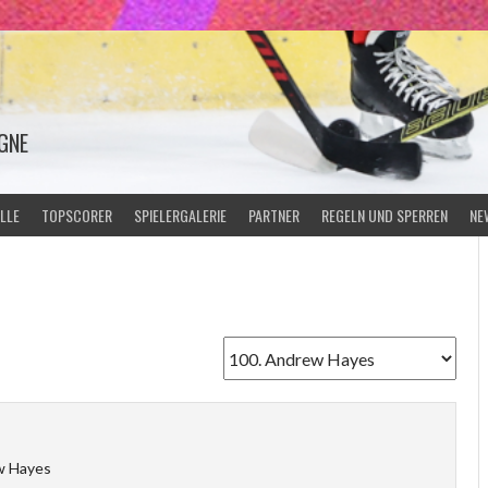
GNE
LLE
TOPSCORER
SPIELERGALERIE
PARTNER
REGELN UND SPERREN
NE
w Hayes