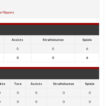
e Flippers
Assists
Strafminuten
Spiele
0
0
6
0
0
6
kte
Tore
Assists
Strafminuten
Spiele
0
0
0
0
0
0
0
0
0
0