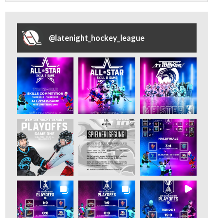
@
latenight_hockey_league