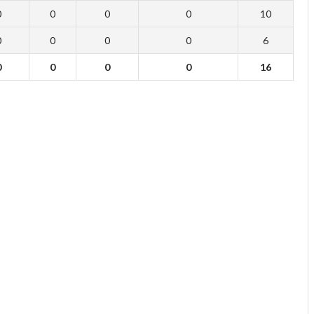
0
0
0
0
10
0
0
0
0
6
0
0
0
0
16