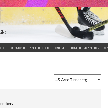
GNE
LLE
TOPSCORER
SPIELERGALERIE
PARTNER
REGELN UND SPERREN
NE
inneberg