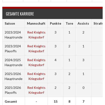
GESAMTE KARRIERE
Saison
Mannschaft
Punkte
Tore
Assists
Strafm
2023/2024
Red Knights
3
1
2
3
Hauptrunde
Kriegsdorf
2023/2024
Red Knights
3
2
1
3
Playoffs
Kriegsdorf
2024/2025
Red Knights
4
1
3
0
Hauptrunde
Kriegsdorf
2025/2026
Red Knights
3
2
1
3
Hauptrunde
Kriegsdorf
2025/2026
Red Knights
2
2
0
0
Playoffs
Kriegsdorf
Gesamt
-
15
8
7
9