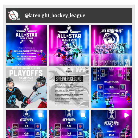
@
latenight_hockey_league