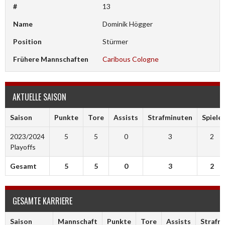
#
13
Name
Dominik Högger
Position
Stürmer
Frühere Mannschaften
Caribous Cologne
AKTUELLE SAISON
Saison
Punkte
Tore
Assists
Strafminuten
Spiele
2023/2024
5
5
0
3
2
Playoffs
Gesamt
5
5
0
3
2
GESAMTE KARRIERE
Saison
Mannschaft
Punkte
Tore
Assists
Strafm