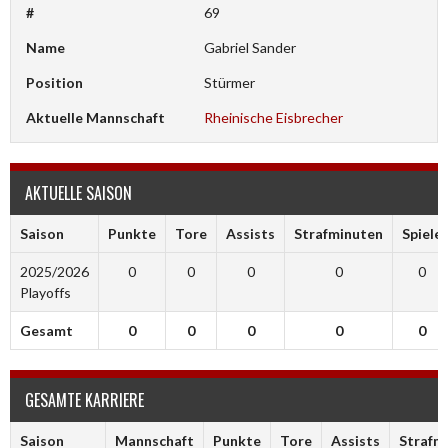
#
69
Name
Gabriel Sander
Position
Stürmer
Aktuelle Mannschaft
Rheinische Eisbrecher
AKTUELLE SAISON
Saison
Punkte
Tore
Assists
Strafminuten
Spiele
2025/2026
0
0
0
0
0
Playoffs
Gesamt
0
0
0
0
0
GESAMTE KARRIERE
Saison
Mannschaft
Punkte
Tore
Assists
Strafm