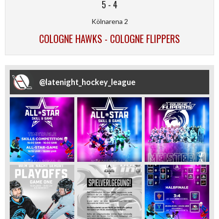
5
-
4
Kölnarena 2
COLOGNE HAWKS - COLOGNE FLIPPERS
@
latenight_hockey_league