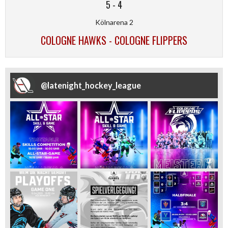
5
-
4
Kölnarena 2
COLOGNE HAWKS - COLOGNE FLIPPERS
@
latenight_hockey_league