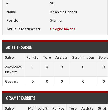
#
90
Name
Kelan Mc Donnell
Position
Stürmer
Aktuelle Mannschaft
Cologne Ravens
AKTUELLE SAISON
Saison
Punkte
Tore
Assists
Strafminuten
Spiele
2025/2026
0
0
0
0
0
Playoffs
Gesamt
0
0
0
0
0
GESAMTE KARRIERE
Saison
Mannschaft
Punkte
Tore
Assists
Strafm