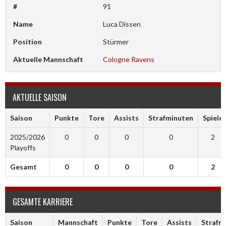
#
91
Name
Luca Dissen
Position
Stürmer
Aktuelle Mannschaft
Cologne Ravens
AKTUELLE SAISON
Saison
Punkte
Tore
Assists
Strafminuten
Spiele
2025/2026
0
0
0
0
2
Playoffs
Gesamt
0
0
0
0
2
GESAMTE KARRIERE
Saison
Mannschaft
Punkte
Tore
Assists
Strafm