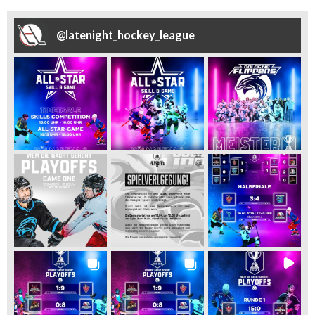
@
latenight_hockey_league