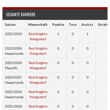
GESAMTE KARRIERE
Saison
Mannschaft
Punkte
Tore
Assists
Strafm
2022/2023
Red Knights
1
0
1
0
Kriegsdorf
2023/2024
Red Knights
0
0
0
0
Hauptrunde
Kriegsdorf
2023/2024
Red Knights
0
0
0
0
Playoffs
Kriegsdorf
2024/2025
Red Knights
0
0
0
3
Hauptrunde
Kriegsdorf
2025/2026
Red Knights
0
0
0
0
Hauptrunde
Kriegsdorf
2025/2026
Red Knights
0
0
0
0