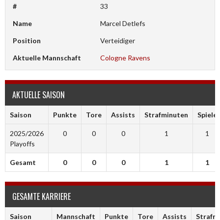
#
33
Name
Marcel Detlefs
Position
Verteidiger
Aktuelle Mannschaft
Cologne Ravens
AKTUELLE SAISON
Saison
Punkte
Tore
Assists
Strafminuten
Spiele
2025/2026
0
0
0
1
1
Playoffs
Gesamt
0
0
0
1
1
GESAMTE KARRIERE
Saison
Mannschaft
Punkte
Tore
Assists
Strafm