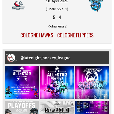
18. April 2026
(Finale Spiel 1)
5
-
4
Kölnarena 2
COLOGNE HAWKS - COLOGNE FLIPPERS
@
latenight_hockey_league