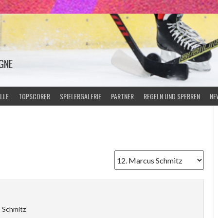
GNE
LLE
TOPSCORER
SPIELERGALERIE
PARTNER
REGELN UND SPERREN
NE
 Schmitz