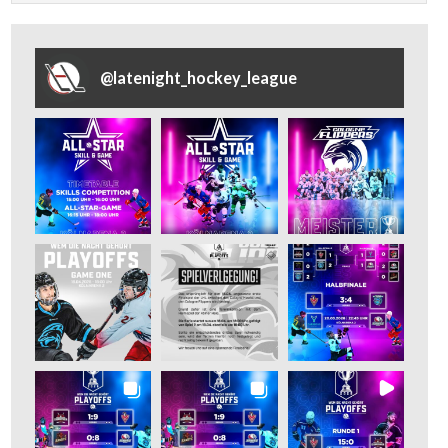
@
latenight_hockey_league