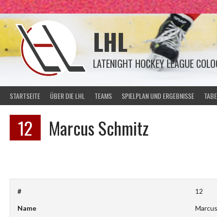
Springe
zum
Inhalt
LHL
LATENIGHT HOCKEY LEAGUE COLO
STARTSEITE
ÜBER DIE LHL
TEAMS
SPIELPLAN UND ERGEBNISSE
TABE
12
Marcus Schmitz
#
12
Name
Marcus