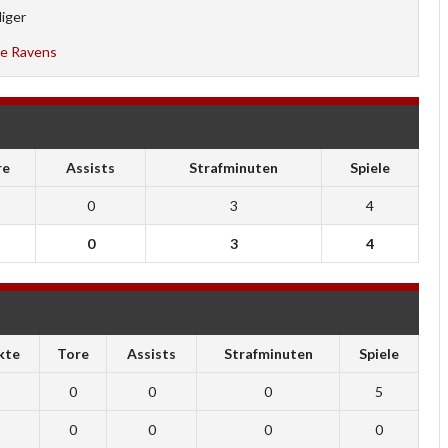
iger
e Ravens
re
Assists
Strafminuten
Spiele
0
3
4
0
3
4
kte
Tore
Assists
Strafminuten
Spiele
0
0
0
5
0
0
0
0