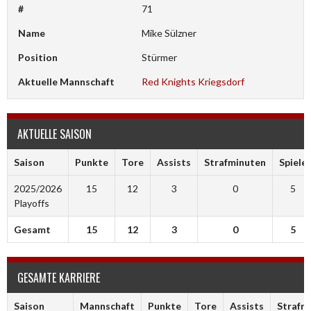
#
71
Name
Mike Sülzner
Position
Stürmer
Aktuelle Mannschaft
Red Knights Kriegsdorf
AKTUELLE SAISON
Saison
Punkte
Tore
Assists
Strafminuten
Spiele
2025/2026
15
12
3
0
5
Playoffs
Gesamt
15
12
3
0
5
GESAMTE KARRIERE
Saison
Mannschaft
Punkte
Tore
Assists
Strafm