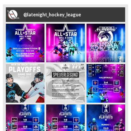
@
latenight_hockey_league