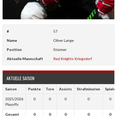
#
57
Name
Oliver Lange
Position
Stürmer
Aktuelle Mannschaft
Red Knights Kriegsdorf
AKTUELLE SAISON
Saison
Punkte
Tore
Assists
Strafminuten
Spiele
2025/2026
0
0
0
0
0
Playoffs
Gesamt
0
0
0
0
0