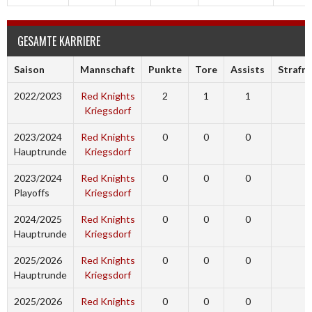
GESAMTE KARRIERE
Saison
Mannschaft
Punkte
Tore
Assists
Strafm
2022/2023
Red Knights
2
1
1
0
Kriegsdorf
2023/2024
Red Knights
0
0
0
0
Hauptrunde
Kriegsdorf
2023/2024
Red Knights
0
0
0
0
Playoffs
Kriegsdorf
2024/2025
Red Knights
0
0
0
0
Hauptrunde
Kriegsdorf
2025/2026
Red Knights
0
0
0
0
Hauptrunde
Kriegsdorf
2025/2026
Red Knights
0
0
0
0