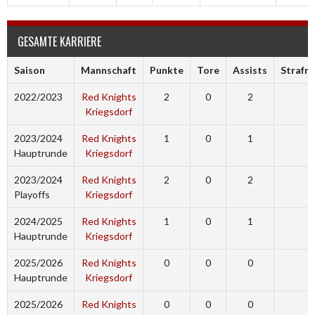
GESAMTE KARRIERE
Saison
Mannschaft
Punkte
Tore
Assists
Strafm
2022/2023
Red Knights
2
0
2
0
Kriegsdorf
2023/2024
Red Knights
1
0
1
0
Hauptrunde
Kriegsdorf
2023/2024
Red Knights
2
0
2
3
Playoffs
Kriegsdorf
2024/2025
Red Knights
1
0
1
0
Hauptrunde
Kriegsdorf
2025/2026
Red Knights
0
0
0
0
Hauptrunde
Kriegsdorf
2025/2026
Red Knights
0
0
0
0