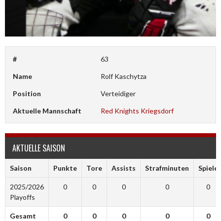
#
63
Name
Rolf Kaschytza
Position
Verteidiger
Aktuelle Mannschaft
Red Knights Kriegsdorf
AKTUELLE SAISON
Saison
Punkte
Tore
Assists
Strafminuten
Spiele
2025/2026
0
0
0
0
0
Playoffs
Gesamt
0
0
0
0
0