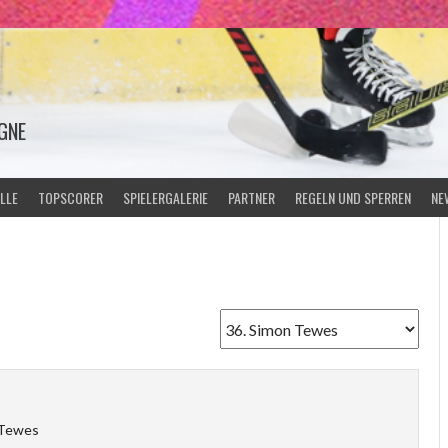
GNE
LLE
TOPSCORER
SPIELERGALERIE
PARTNER
REGELN UND SPERREN
NE
 Tewes