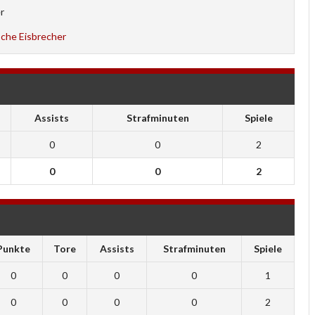
r
sche Eisbrecher
Assists
Strafminuten
Spiele
0
0
2
0
0
2
Punkte
Tore
Assists
Strafminuten
Spiele
0
0
0
0
1
0
0
0
0
2