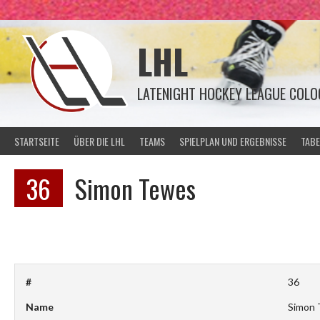
Springe
zum
Inhalt
LHL
LATENIGHT HOCKEY LEAGUE COLO
STARTSEITE
ÜBER DIE LHL
TEAMS
SPIELPLAN UND ERGEBNISSE
TABE
36
Simon Tewes
#
36
Name
Simon