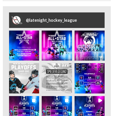
@
latenight_hockey_league