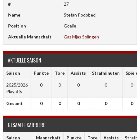
#
27
Name
Stefan Podobed
Position
Goalie
Aktuelle Mannschaft
Gaz Mjas Solingen
AKTUELLE SAISON
Saison
Punkte
Tore
Assists
Strafminuten
Spiele
2025/2026
0
0
0
0
0
Playoffs
Gesamt
0
0
0
0
0
GESAMTE KARRIERE
Saison
Mannschaft
Punkte
Tore
Assists
Strafm