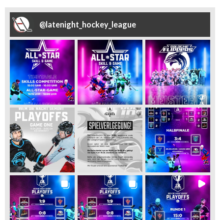
@
latenight_hockey_league