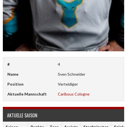
#
4
Name
Sven Schneider
Position
Verteidiger
Aktuelle Mannschaft
Caribous Cologne
AKTUELLE SAISON
Saison
Punkte
Tore
Assists
Strafminuten
Spiele