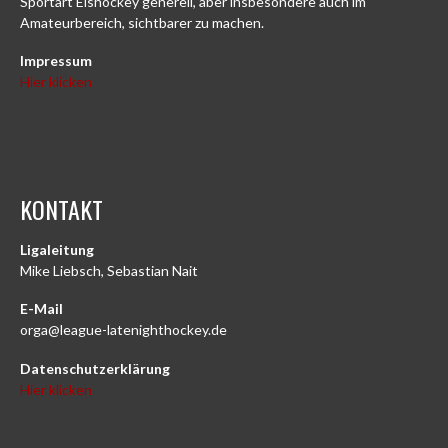
Sportart Eishockey generell, aber insbesondere auch im
Amateurbereich, sichtbarer zu machen.
Impressum
Hier klicken
KONTAKT
Ligaleitung
Mike Liebsch, Sebastian Nait
E-Mail
orga@league-latenighthockey.de
Datenschutzerklärung
Hier klicken