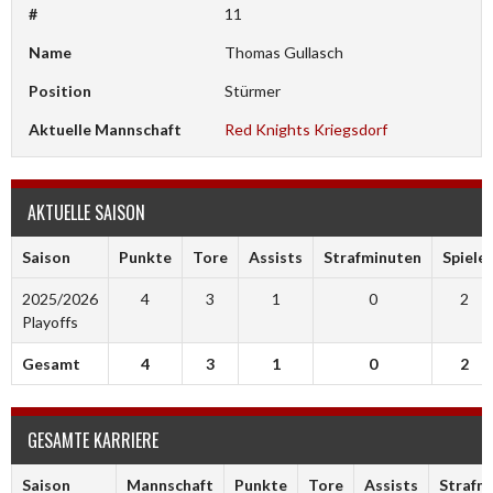
#
11
Name
Thomas Gullasch
Position
Stürmer
Aktuelle Mannschaft
Red Knights Kriegsdorf
AKTUELLE SAISON
Saison
Punkte
Tore
Assists
Strafminuten
Spiele
2025/2026
4
3
1
0
2
Playoffs
Gesamt
4
3
1
0
2
GESAMTE KARRIERE
Saison
Mannschaft
Punkte
Tore
Assists
Strafm