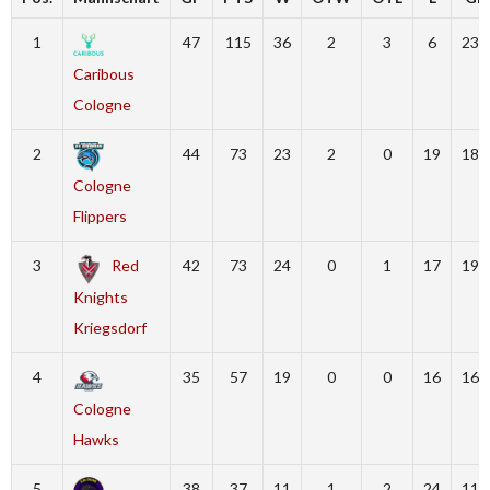
1
47
115
36
2
3
6
232
Caribous
Cologne
2
44
73
23
2
0
19
188
Cologne
Flippers
3
Red
42
73
24
0
1
17
190
Knights
Kriegsdorf
4
35
57
19
0
0
16
165
Cologne
Hawks
5
38
37
11
1
2
24
115