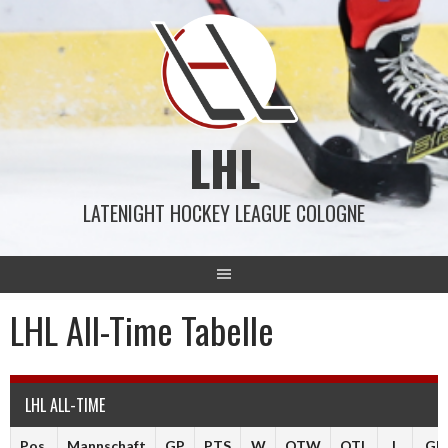
Springe
zum
Inhalt
LHL
LATENIGHT HOCKEY LEAGUE COLOGNE
LHL All-Time Tabelle
LHL ALL-TIME
Pos.
Mannschaft
GP
PTS
W
OTW
OTL
L
GF