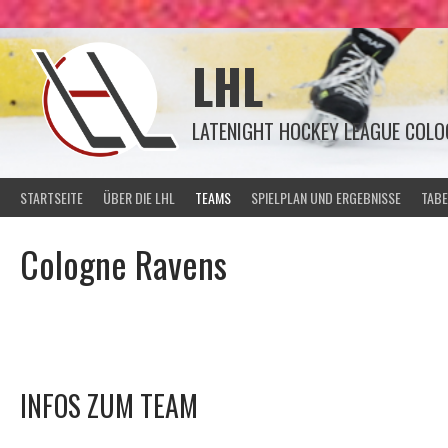
Springe
zum
Inhalt
LHL
LATENIGHT HOCKEY LEAGUE COLO
STARTSEITE
ÜBER DIE LHL
TEAMS
SPIELPLAN UND ERGEBNISSE
TABE
Cologne Ravens
INFOS ZUM TEAM