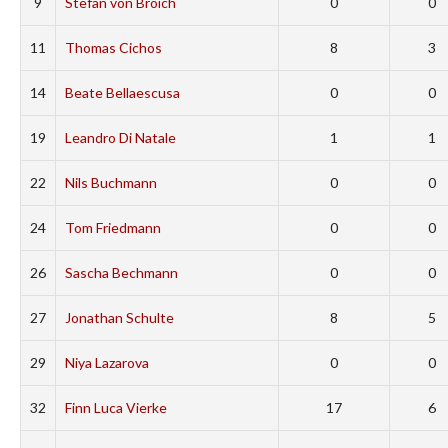
9
Stefan von Broich
0
0
11
Thomas Cichos
8
3
14
Beate Bellaescusa
0
0
19
Leandro Di Natale
1
1
22
Nils Buchmann
0
0
24
Tom Friedmann
0
0
26
Sascha Bechmann
0
0
27
Jonathan Schulte
8
5
29
Niya Lazarova
0
0
32
Finn Luca Vierke
17
6