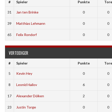
#
Spieler
Punkte
Tor
31
Jan ten Brinke
0
0
39
Matthias Lehmann
0
0
65
Felix Rondorf
0
0
VERTEIDIGER
#
Spieler
Punkte
Tor
5
Kevin Hey
0
0
8
Leonid Hailov
6
0
17
Alexander Dölken
2
0
23
Justin Torge
0
0