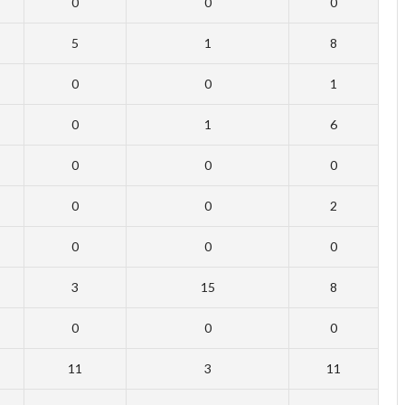
0
0
0
5
1
8
0
0
1
0
1
6
0
0
0
0
0
2
0
0
0
3
15
8
0
0
0
11
3
11