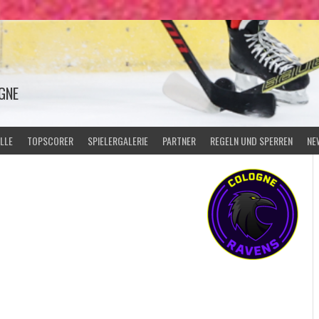
GNE
LLE
TOPSCORER
SPIELERGALERIE
PARTNER
REGELN UND SPERREN
NE