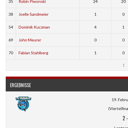
35
Robin Piwonski
24
20
38
Joelle Sandmeier
1
0
54
Dominik Kuczman
4
1
69
John Meurer
0
0
70
Fabian Stahlberg
1
0
1
ERGEBNISSE
19. Febr
(Viertelfina
2
Lentpar