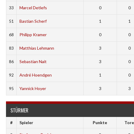
33
Marcel Detlefs
0
0
51
Bastian Scherf
1
1
68
Philipp Kramer
0
0
83
Matthias Lehmann
3
0
86
Sebastian Nait
3
0
92
André Hoendgen
1
0
95
Yannick Hoyer
3
3
STÜRMER
#
Spieler
Punkte
Tore