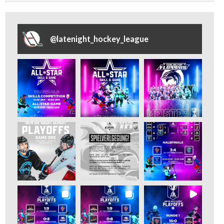
@
latenight_hockey_league